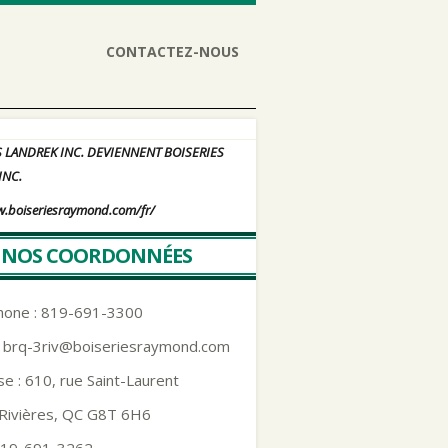
CONTACTEZ-NOUS
S LANDREK INC. DEVIENNENT BOISERIES
INC.
w.boiseriesraymond.com/fr/
NOS COORDONNÉES
hone : 819-691-3300
:
brq-3riv@boiseriesraymond.com
e : 610, rue Saint-Laurent
-Rivières, QC G8T 6H6