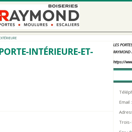
EXTÉRIEURE
LES PORTE
PORTE-INTÉRIEURE-ET-
RAYMOND 
https://ww
Télép
Email 
Adress
Trois