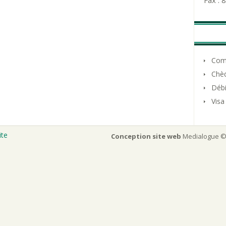
Fax :
Com
Chè
Débi
Visa
ite
Conception site web
Medialogue © 