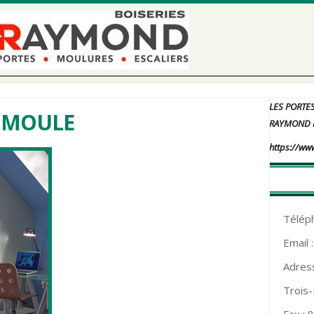
LES PORTE
UMOULE
RAYMOND 
https://ww
Télép
Email 
Adress
Trois