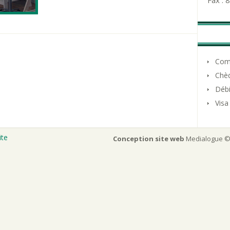
Fax :
Com
Chè
Débi
Visa
ite
Conception site web
Medialogue © 