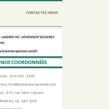
CONTACTEZ-NOUS
S LANDREK INC. DEVIENNENT BOISERIES
INC.
w.boiseriesraymond.com/fr/
NOS COORDONNÉES
hone : 819-691-3300
:
brq-3riv@boiseriesraymond.com
e : 610, rue Saint-Laurent
-Rivières, QC G8T 6H6